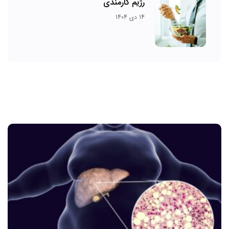
رژیم کارمندی
14 دی 1404