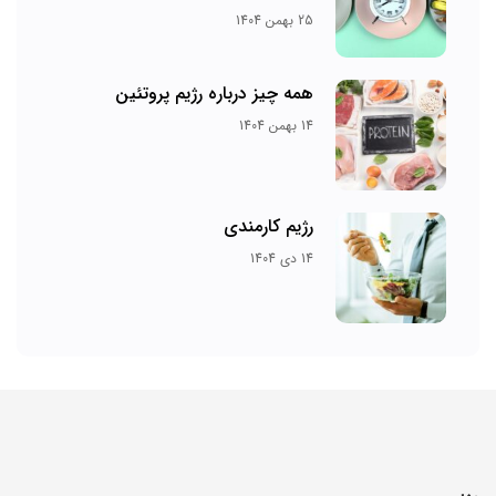
25 بهمن 1404
همه چیز درباره رژیم پروتئین
14 بهمن 1404
رژیم کارمندی
14 دی 1404