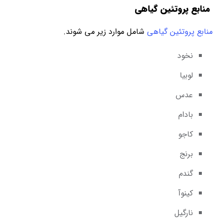
منابع پروتئین گیاهی
منابع پروتئین گیاهی
شامل موارد زیر می ‌شوند.
نخود
لوبیا
عدس
بادام
کاجو
برنج
گندم
کینوآ
نارگیل