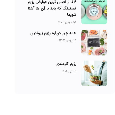
6 تا از اصلی ترین عوارض رژیم
فستینگ که باید با آن ها آشنا
شوید!
25 بهمن 1404
همه چیز درباره رژیم پروتئین
14 بهمن 1404
رژیم کارمندی
14 دی 1404